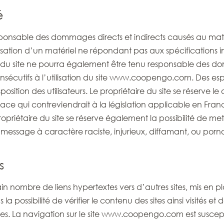
é
ponsable des dommages directs et indirects causés au matérie
isation d’un matériel ne répondant pas aux spécifications in
e du site ne pourra également être tenu responsable des d
cutifs à l’utilisation du site www.coopengo.com. Des espace
osition des utilisateurs. Le propriétaire du site se réserve 
 qui contreviendrait à la législation applicable en France, 
priétaire du site se réserve également la possibilité de mett
message à caractère raciste, injurieux, diffamant, ou pornog
s
nombre de liens hypertextes vers d’autres sites, mis en pl
la possibilité de vérifier le contenu des sites ainsi visités e
ites. La navigation sur le site www.coopengo.com est suscept