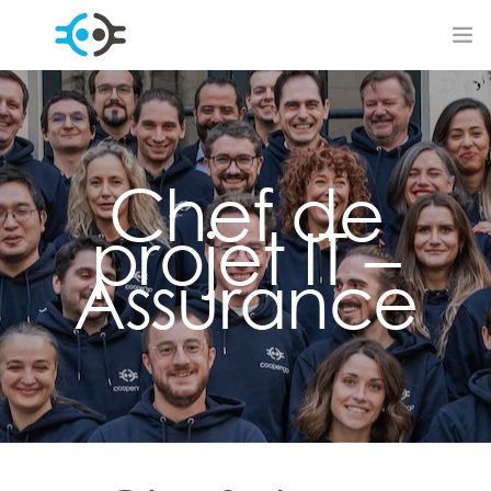
coopengo
Chef de
projet IT –
coog
Assurance
communauté
actualités
contact
carrières